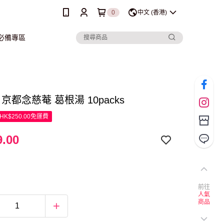
0
中文 (香港)
行必備專區
om 京都念慈菴 葛根湯 10packs
K$250.00免運費
.00
前往
人氣
商品