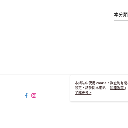
本分類
本網站中使用 cookie，欲查詢有關
設定，請參閱本網站「
私隱政策
」
用 cookie。
了解更多 >