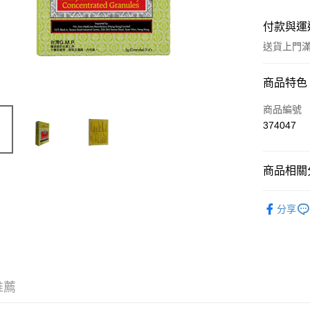
付款與運
送貨上門滿H
付款方式
商品特色
信用卡
商品編號
374047
Apple Pay
AlipayHK
商品相關分
WeChat P
中成藥
分享
送貨方式
JD京東物
滿 HK$2
推薦
付款後門市