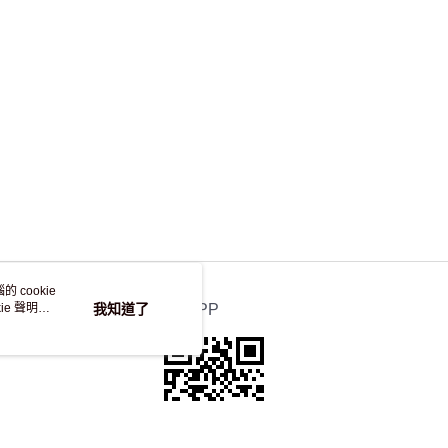
，並不會安排重寄
 cookie
e 聲明使
我知道了
官方APP