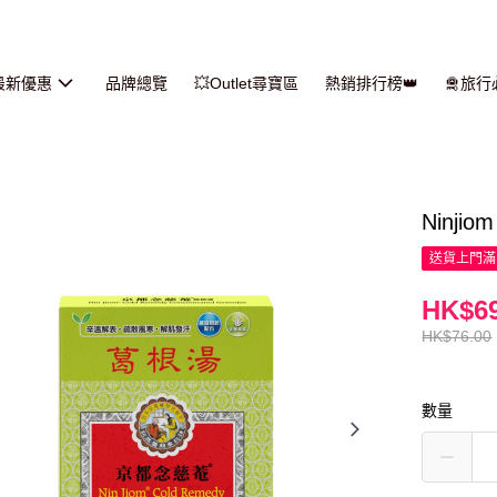
最新優惠
品牌總覽
💥Outlet尋寶區
熱銷排行榜👑
🛅旅
Ninji
送貨上門滿H
HK$69
HK$76.00
數量