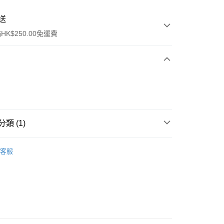
送
K$250.00免運費
類 (1)
ay
傷風咳嗽
客服
流，訂單確認發貨後2-4個工作天送達
運費表
50.00 或以上免運費
自取，訂單確認後2-4個工作天到店，7天內取。逾期後