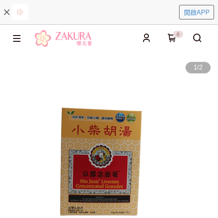
開啟APP
0
1
/
2