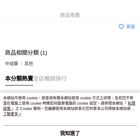
WeChat Pay
商品推薦
送貨方式
客服
JD京東物流，訂單確認發貨後2-4個工作天送達
運費表
滿 HK$250.00 或以上免運費
付款後門市自取，訂單確認後2-4個工作天到店，7天內取。逾期後
商品相關分類 (1)
訂單作廢，並不會安排重寄
中成藥
其他
免運費
本分類熱賣
全店暢銷排行
本網站中使用 cookie，欲查詢有關本網站使用 cookie 方式之詳情，及若您不希
熱門標籤
望在電腦上使用 cookie 時應如何變更電腦的 cookie 設定，請參閱本網站「
私隱
政策
」之 Cookie 聲明。您繼續使用本網站即表示您同意本公司得按本網站使用
條款之 Cookie 聲明使用 cookie。
了解更多 >
熱銷排行
最新商品
人氣推薦
我知道了