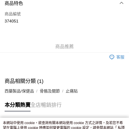
商品特色
信用卡
商品編號
Apple Pay
374051
AlipayHK
WeChat Pay
商品推薦
送貨方式
客服
JD京東物流，訂單確認發貨後2-4個工作天送達
運費表
滿 HK$250.00 或以上免運費
付款後門市自取，訂單確認後2-4個工作天到店，7天內取。逾期後
商品相關分類 (1)
訂單作廢，並不會安排重寄
西藥製品/保健品
骨骼及關節
止痛貼
免運費
本分類熱賣
全店暢銷排行
本網站中使用 cookie，欲查詢有關本網站使用 cookie 方式之詳情，及若您不希
熱門標籤
望在電腦上使用 cookie 時應如何變更電腦的 cookie 設定，請參閱本網站「
私隱