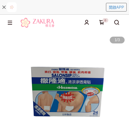
開啟APP
0
1
/
3