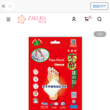
開啟APP
0
1
/
1