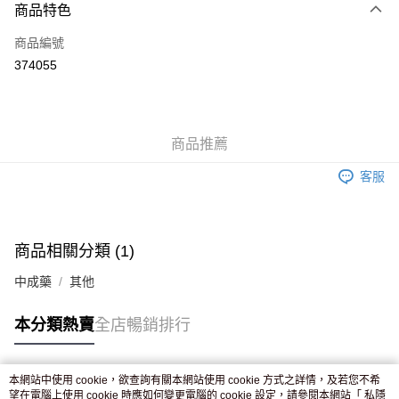
商品特色
信用卡
商品編號
Apple Pay
374055
AlipayHK
WeChat Pay
商品推薦
送貨方式
客服
JD京東物流，訂單確認發貨後2-4個工作天送達
運費表
滿 HK$250.00 或以上免運費
付款後門市自取，訂單確認後2-4個工作天到店，7天內取。逾期後
商品相關分類 (1)
訂單作廢，並不會安排重寄
中成藥
其他
免運費
本分類熱賣
全店暢銷排行
本網站中使用 cookie，欲查詢有關本網站使用 cookie 方式之詳情，及若您不希
熱門標籤
望在電腦上使用 cookie 時應如何變更電腦的 cookie 設定，請參閱本網站「
私隱