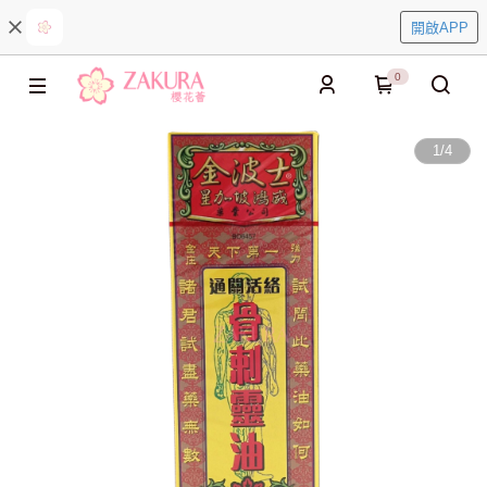
開啟APP
0
1
/
4