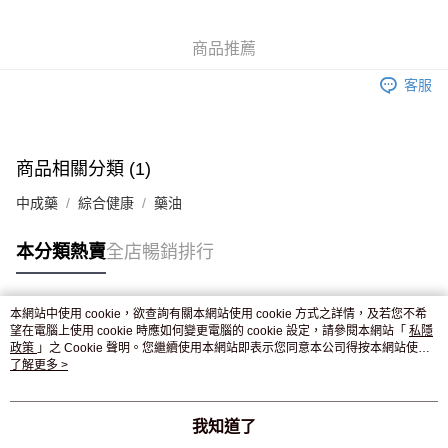
WeChat Pay
商品推薦
送貨方式
客服
JD京東物流，訂單確認發貨後2-4個工作天送達
運費表
滿 HK$250.00 或以上免運費
付款後門市自取，訂單確認後2-4個工作天到店，7天內取。逾期後
商品相關分類 (1)
訂單作廢，並不會安排重寄
中成藥
綜合健康
藥油
免運費
本分類熱賣
全店暢銷排行
本網站中使用 cookie，欲查詢有關本網站使用 cookie 方式之詳情，及若您不希
熱門標籤
望在電腦上使用 cookie 時應如何變更電腦的 cookie 設定，請參閱本網站「
私隱
政策
」之 Cookie 聲明。您繼續使用本網站即表示您同意本公司得按本網站使用
條款之 Cookie 聲明使用 cookie。
了解更多 >
熱銷排行
最新商品
人氣推薦
我知道了