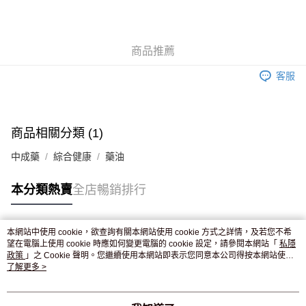
AlipayHK
WeChat Pay
商品推薦
送貨方式
客服
JD京東物流，訂單確認發貨後2-4個工作天送達
運費表
滿 HK$250.00 或以上免運費
付款後門市自取，訂單確認後2-4個工作天到店，7天內取。逾期後
商品相關分類 (1)
訂單作廢，並不會安排重寄
中成藥
綜合健康
藥油
免運費
本分類熱賣
全店暢銷排行
本網站中使用 cookie，欲查詢有關本網站使用 cookie 方式之詳情，及若您不希
熱門標籤
望在電腦上使用 cookie 時應如何變更電腦的 cookie 設定，請參閱本網站「
私隱
政策
」之 Cookie 聲明。您繼續使用本網站即表示您同意本公司得按本網站使用
條款之 Cookie 聲明使用 cookie。
了解更多 >
熱銷排行
最新商品
人氣推薦