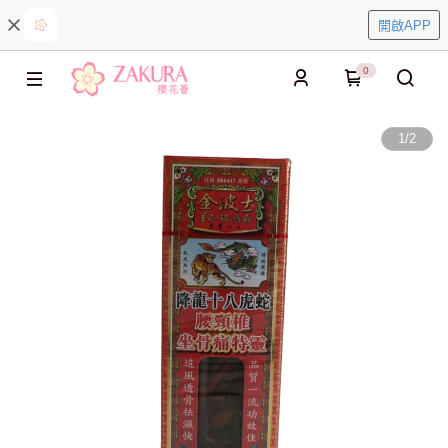
開啟APP
0
1
/
2