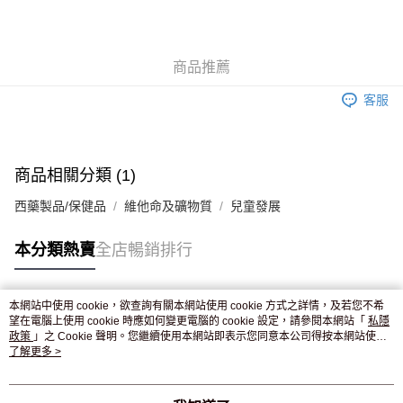
AlipayHK
WeChat Pay
商品推薦
送貨方式
客服
JD京東物流，訂單確認發貨後2-4個工作天送達
運費表
滿 HK$250.00 或以上免運費
付款後門市自取，訂單確認後2-4個工作天到店，7天內取。逾期後
商品相關分類 (1)
訂單作廢，並不會安排重寄
西藥製品/保健品
維他命及礦物質
兒童發展
免運費
本分類熱賣
全店暢銷排行
本網站中使用 cookie，欲查詢有關本網站使用 cookie 方式之詳情，及若您不希
熱門標籤
望在電腦上使用 cookie 時應如何變更電腦的 cookie 設定，請參閱本網站「
私隱
政策
」之 Cookie 聲明。您繼續使用本網站即表示您同意本公司得按本網站使用
條款之 Cookie 聲明使用 cookie。
了解更多 >
熱銷排行
最新商品
人氣推薦