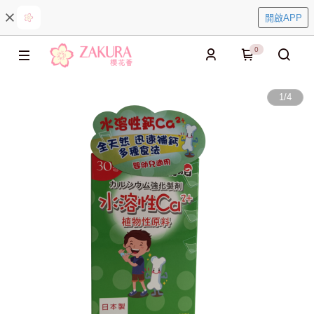
開啟APP
0
1
/
4