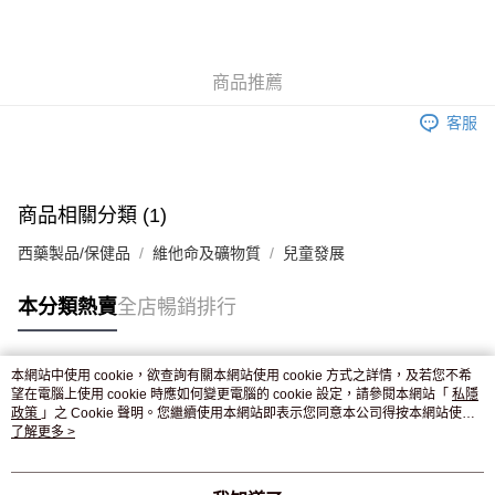
AlipayHK
WeChat Pay
商品推薦
送貨方式
客服
JD京東物流，訂單確認發貨後2-4個工作天送達
運費表
滿 HK$250.00 或以上免運費
付款後門市自取，訂單確認後2-4個工作天到店，7天內取。逾期後
商品相關分類 (1)
訂單作廢，並不會安排重寄
西藥製品/保健品
維他命及礦物質
兒童發展
免運費
本分類熱賣
全店暢銷排行
本網站中使用 cookie，欲查詢有關本網站使用 cookie 方式之詳情，及若您不希
熱門標籤
望在電腦上使用 cookie 時應如何變更電腦的 cookie 設定，請參閱本網站「
私隱
政策
」之 Cookie 聲明。您繼續使用本網站即表示您同意本公司得按本網站使用
條款之 Cookie 聲明使用 cookie。
了解更多 >
熱銷排行
最新商品
人氣推薦