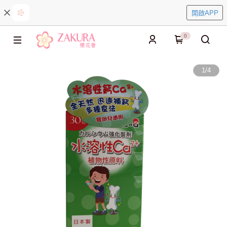
開啟APP
0
1
/
4