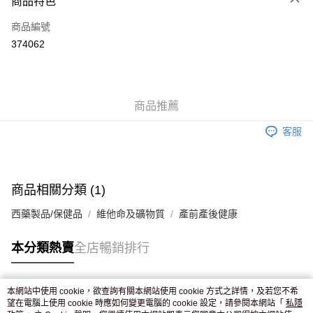
商品特色
信用卡
商品編號
Apple Pay
374062
AlipayHK
WeChat Pay
商品推薦
送貨方式
客服
JD京東物流，訂單確認發貨後2-4個工作天送達
運費表
滿 HK$250.00 或以上免運費
付款後門市自取，訂單確認後2-4個工作天到店，7天內取。逾期後
商品相關分類 (1)
訂單作廢，並不會安排重寄
西藥製品/保健品
維他命及礦物質
產前產後健康
免運費
本分類熱賣
全店暢銷排行
本網站中使用 cookie，欲查詢有關本網站使用 cookie 方式之詳情，及若您不希
熱門標籤
望在電腦上使用 cookie 時應如何變更電腦的 cookie 設定，請參閱本網站「
私隱