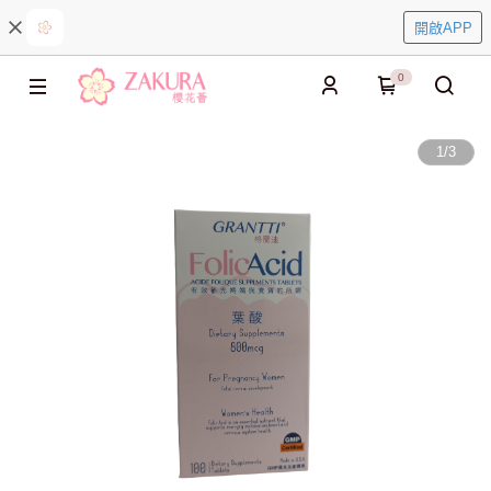
開啟APP
0
1
/
3