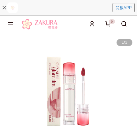
開啟APP
0
1
/
3