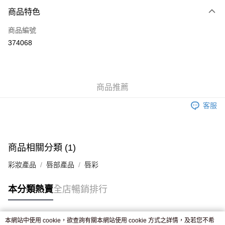
付款方式
商品特色
信用卡
商品編號
Apple Pay
374068
AlipayHK
WeChat Pay
商品推薦
送貨方式
客服
JD京東物流，訂單確認發貨後2-4個工作天送達
運費表
滿 HK$250.00 或以上免運費
付款後門市自取，訂單確認後2-4個工作天到店，7天內取。逾期後
商品相關分類 (1)
訂單作廢，並不會安排重寄
彩妝產品
唇部產品
唇彩
免運費
本分類熱賣
全店暢銷排行
本網站中使用 cookie，欲查詢有關本網站使用 cookie 方式之詳情，及若您不希