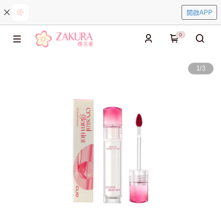
開啟APP
0
1
/
3