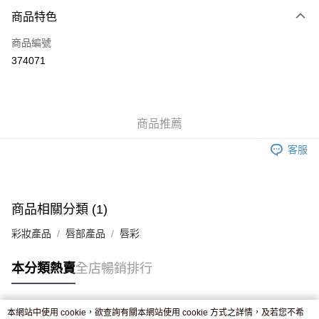
付款方式
商品特色
信用卡
商品編號
Apple Pay
374071
AlipayHK
WeChat Pay
商品推薦
送貨方式
客服
JD京東物流，訂單確認發貨後2-4個工作天送達
運費表
滿 HK$250.00 或以上免運費
付款後門市自取，訂單確認後2-4個工作天到店，7天內取。逾期後
商品相關分類 (1)
訂單作廢，並不會安排重寄
彩妝產品
唇部產品
唇彩
免運費
本分類熱賣
全店暢銷排行
本網站中使用 cookie，欲查詢有關本網站使用 cookie 方式之詳情，及若您不希