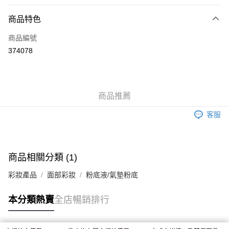
付款方式
商品特色
信用卡
商品編號
Apple Pay
374078
AlipayHK
WeChat Pay
商品推薦
送貨方式
客服
JD京東物流，訂單確認發貨後2-4個工作天送達
運費表
滿 HK$250.00 或以上免運費
付款後門市自取，訂單確認後2-4個工作天到店，7天內取。逾期後
商品相關分類 (1)
訂單作廢，並不會安排重寄
彩妝產品
面部彩妝
粉底液/氣墊粉底
免運費
本分類熱賣
全店暢銷排行