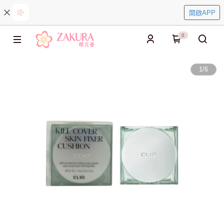
開啟APP
0
1
/
6