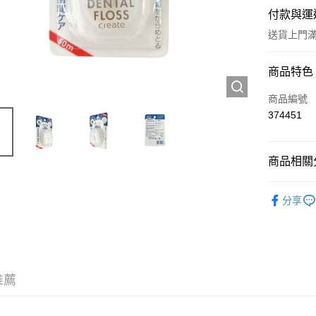
付款與運
送貨上門滿H
付款方式
商品特色
信用卡
商品編號
374451
Apple Pay
AlipayHK
商品相關分
WeChat P
個人護理
分享
送貨方式
JD京東物
滿 HK$2
推薦
付款後門市
訂單作廢