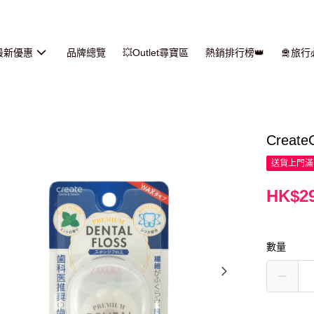
最新優惠
品牌總覽
💥Outlet尋寶區
熱銷排行榜👑
🛅旅
Creat
送貨上門滿H
HK$29
數量