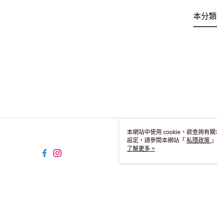
本分類
本網站中使用 cookie，欲查詢有關
設定，請參閱本網站「
私隱政策
」
用 cookie。
了解更多 >