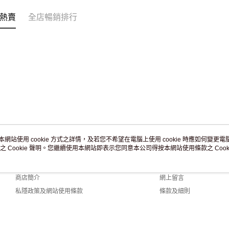
免運費
熱賣
全店暢銷排行
本網站使用 cookie 方式之詳情，及若您不希望在電腦上使用 cookie 時應如何變更電腦的
之 Cookie 聲明。您繼續使用本網站即表示您同意本公司得按本網站使用條款之 Cooki
關於我們
客戶服務
品牌故事
購物說明
商店簡介
網上留言
私隱政策及網站使用條款
條款及細則
聯絡我們