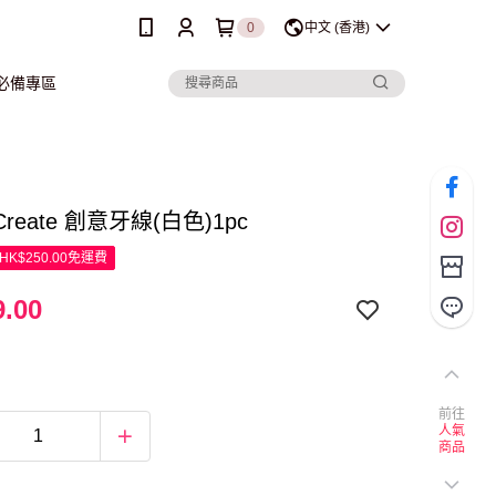
0
中文 (香港)
行必備專區
eCreate 創意牙線(白色)1pc
K$250.00免運費
.00
前往
人氣
商品