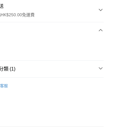
送
K$250.00免運費
類 (1)
ay
口腔護理
牙齒護理
客服
流，訂單確認發貨後2-4個工作天送達
運費表
50.00 或以上免運費
自取，訂單確認後2-4個工作天到店，7天內取。逾期後
，並不會安排重寄