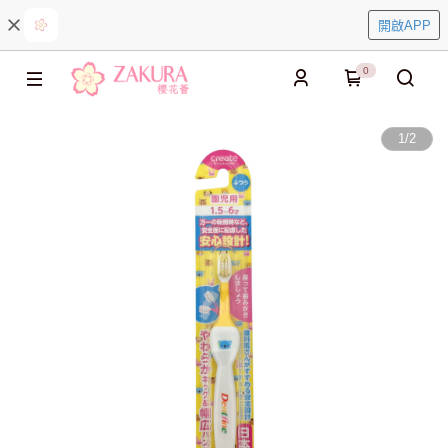
開啟APP
0
1
/
2