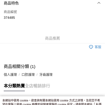
商品特色
信用卡
商品編號
Apple Pay
374485
AlipayHK
WeChat Pay
商品推薦
送貨方式
客服
JD京東物流，訂單確認發貨後2-4個工作天送達
運費表
滿 HK$250.00 或以上免運費
付款後門市自取，訂單確認後2-4個工作天到店，7天內取。逾期後
商品相關分類 (1)
訂單作廢，並不會安排重寄
個人護理
口腔護理
牙齒護理
免運費
本分類熱賣
全店暢銷排行
本網站中使用 cookie，欲查詢有關本網站使用 cookie 方式之詳情，及若您不希
熱門標籤
望在電腦上使用 cookie 時應如何變更電腦的 cookie 設定，請參閱本網站「
私隱