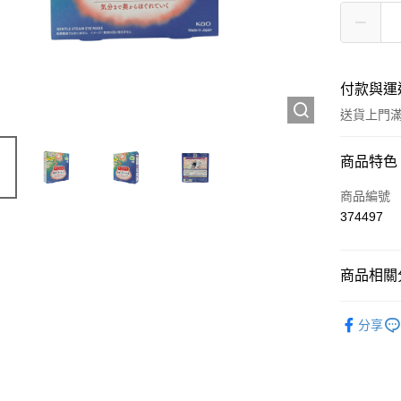
付款與運
送貨上門滿H
付款方式
商品特色
信用卡
商品編號
374497
Apple Pay
AlipayHK
商品相關分
WeChat P
護膚保養
分享
送貨方式
JD京東物