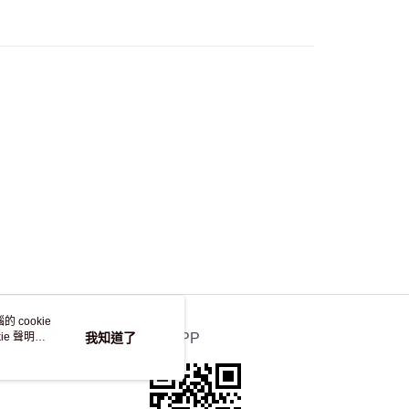
50.00 或以上免運費
自取，訂單確認後2-4個工作天到店，7天內取。逾期後
，並不會安排重寄
 cookie
e 聲明使
我知道了
官方APP