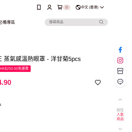
0
中文 (香港)
行必備專區
王 蒸氣感溫熱眼罩 - 洋甘菊5pcs
K$250.00免運費
.90
s
前往
人氣
商品