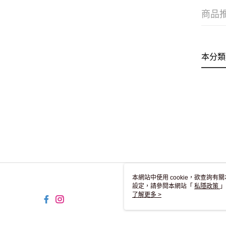
商品
本分類
本網站中使用 cookie，欲查詢有關
設定，請參閱本網站「
私隱政策
」
用 cookie。
了解更多 >