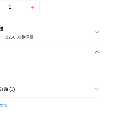
送
K$250.00免運費
類 (1)
ay
眼部護理
眼膜
客服
流，訂單確認發貨後2-4個工作天送達
運費表