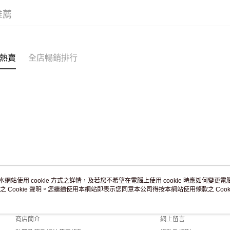
滿 HK$2
推薦
付款後門市
訂單作廢
免運費
熱賣
全店暢銷排行
本網站使用 cookie 方式之詳情，及若您不希望在電腦上使用 cookie 時應如何變更電腦的
之 Cookie 聲明。您繼續使用本網站即表示您同意本公司得按本網站使用條款之 Cooki
關於我們
客戶服務
品牌故事
購物說明
商店簡介
網上留言