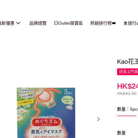
最新優惠
品牌總覽
💥Outlet尋寶區
熱銷排行榜👑
🛅旅
Kao花
送貨上門滿H
HK$24
HK$42.90
數量：5pc
數量