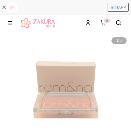
開啟APP
0
1
/
5