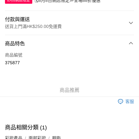
🗓️8月8日網店限定💭全場88折優惠
8月8網店限定
付款與運送
送貨上門滿HK$250.00免運費
付款方式
商品特色
信用卡
商品編號
Apple Pay
375877
AlipayHK
WeChat Pay
商品推薦
送貨方式
客服
JD京東物流，訂單確認發貨後2-4個工作天送達
運費表
滿 HK$250.00 或以上免運費
付款後門市自取，訂單確認後2-4個工作天到店，7天內取。逾期後
商品相關分類 (1)
訂單作廢，並不會安排重寄
彩妝產品
面部彩妝
胭脂