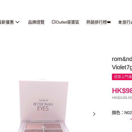
最新優惠
品牌總覽
💥Outlet尋寶區
熱銷排行榜👑
🛅旅
rom&
Violet7
送貨上門滿H
HK$98
HK$138.0
顏色：N0