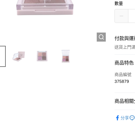
數量
付款與運
送貨上門滿H
付款方式
商品特色
信用卡
商品編號
375879
Apple Pay
AlipayHK
商品相關分
WeChat P
彩妝產品
分享
送貨方式