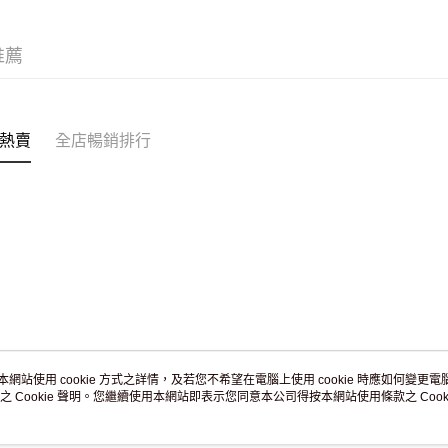
JD京東物
滿 HK$2
推薦
付款後門市
訂單作廢
免運費
熱賣
全店暢銷排行
本網站使用 cookie 方式之詳情，及若您不希望在電腦上使用 cookie 時應如何變更電腦的
之 Cookie 聲明。您繼續使用本網站即表示您同意本公司得按本網站使用條款之 Cooki
關於我們
客戶服務
品牌故事
購物說明