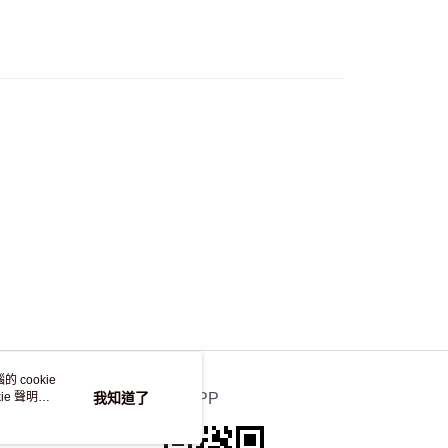
流，訂單確認發貨後2-4個工作天送達
運費表
50.00 或以上免運費
自取，訂單確認後2-4個工作天到店，7天內取。逾期後
，並不會安排重寄
 cookie
e 聲明使
我知道了
官方APP