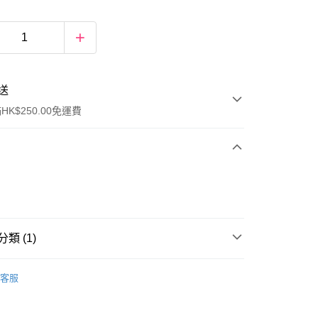
送
K$250.00免運費
類 (1)
ay
眼部彩妝
眼影
客服