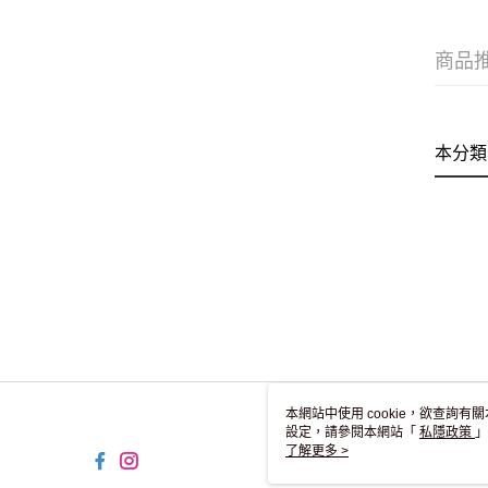
商品
本分類
本網站中使用 cookie，欲查詢有關
設定，請參閱本網站「
私隱政策
」
用 cookie。
了解更多 >