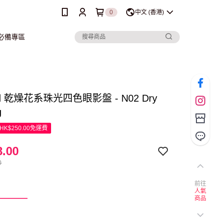
0
中文 (香港)
行必備專區
nd 乾燥花系珠光四色眼影盤 - N02 Dry
g
K$250.00免運費
.00
0
前往
2
人氣
商品