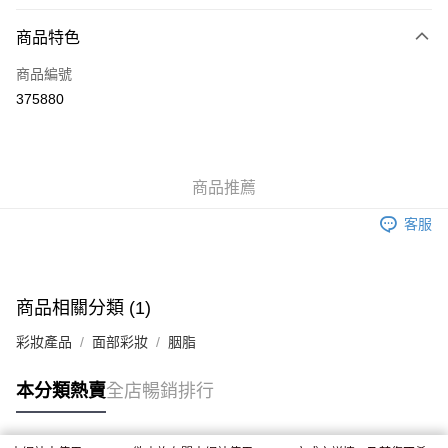
付款方式
商品特色
信用卡
商品編號
Apple Pay
375880
AlipayHK
WeChat Pay
商品推薦
送貨方式
客服
JD京東物流，訂單確認發貨後2-4個工作天送達
運費表
滿 HK$250.00 或以上免運費
付款後門市自取，訂單確認後2-4個工作天到店，7天內取。逾期後
商品相關分類 (1)
訂單作廢，並不會安排重寄
彩妝產品
面部彩妝
胭脂
免運費
本分類熱賣
全店暢銷排行