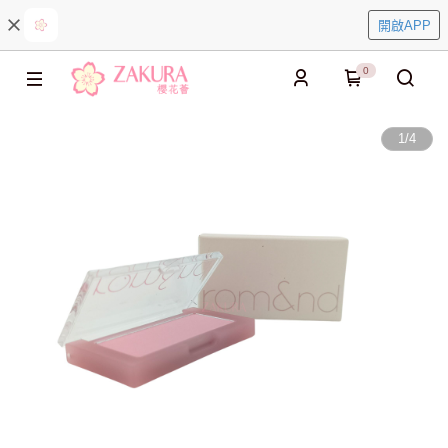
開啟APP
0
1
/
4