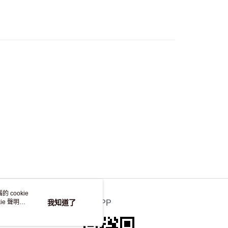
流，訂單確認發貨後2-4個工作天送達
運費表
50.00 或以上免運費
自取，訂單確認後2-4個工作天到店，7天內取。逾期後
，並不會安排重寄
 cookie
e 聲明使
我知道了
官方APP