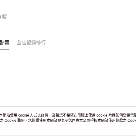
JD京東物
滿 HK$2
推薦
付款後門市
訂單作廢
免運費
熱賣
全店暢銷排行
本網站使用 cookie 方式之詳情，及若您不希望在電腦上使用 cookie 時應如何變更電腦的
之 Cookie 聲明。您繼續使用本網站即表示您同意本公司得按本網站使用條款之 Cooki
關於我們
客戶服務
品牌故事
購物說明