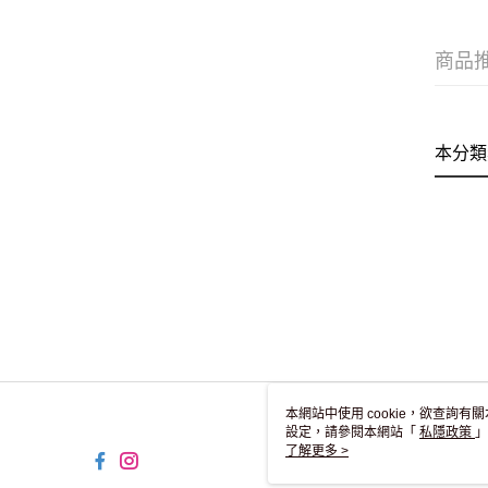
商品
本分類
本網站中使用 cookie，欲查詢有關
設定，請參閱本網站「
私隱政策
」
用 cookie。
了解更多 >