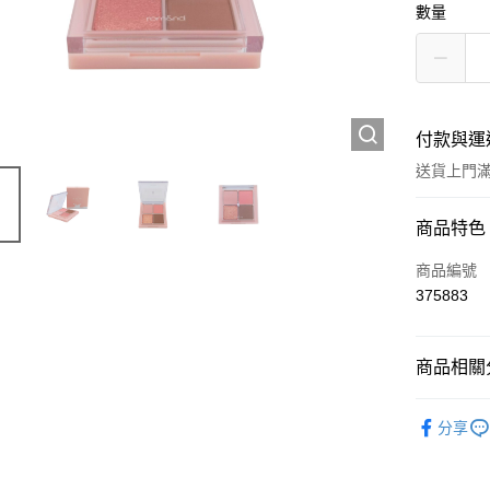
數量
付款與運
送貨上門滿H
付款方式
商品特色
信用卡
商品編號
375883
Apple Pay
AlipayHK
商品相關分
WeChat P
彩妝產品
分享
送貨方式