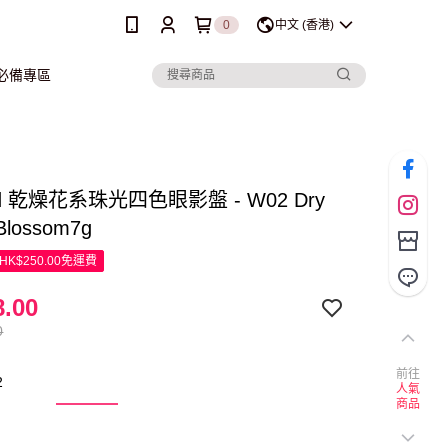
0
中文 (香港)
行必備專區
nd 乾燥花系珠光四色眼影盤 - W02 Dry
Blossom7g
K$250.00免運費
.00
0
前往
2
人氣
商品