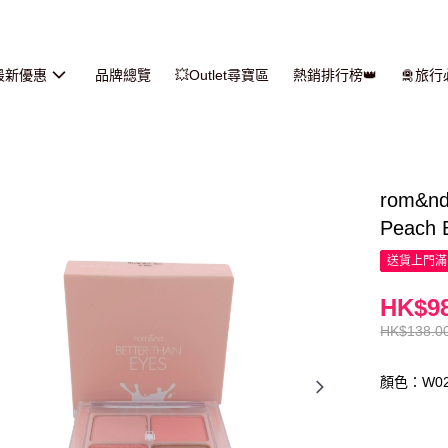
最新優惠
品牌總覽
💥Outlet尋寶區
熱銷排行榜👑
🛅旅
rom&
Peach 
送貨上門滿H
HK$98
HK$138.0
顏色：W0