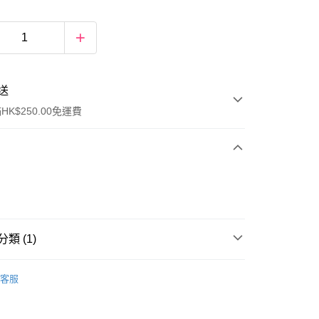
送
K$250.00免運費
類 (1)
ay
眼部彩妝
眼影
客服