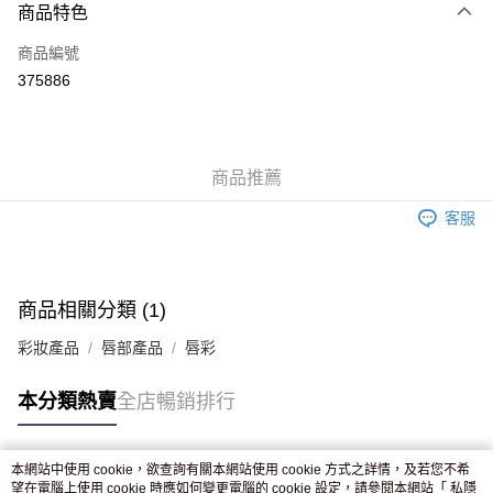
商品特色
信用卡
商品編號
Apple Pay
375886
AlipayHK
WeChat Pay
商品推薦
送貨方式
客服
JD京東物流，訂單確認發貨後2-4個工作天送達
運費表
滿 HK$250.00 或以上免運費
付款後門市自取，訂單確認後2-4個工作天到店，7天內取。逾期後
商品相關分類 (1)
訂單作廢，並不會安排重寄
彩妝產品
唇部產品
唇彩
免運費
本分類熱賣
全店暢銷排行
本網站中使用 cookie，欲查詢有關本網站使用 cookie 方式之詳情，及若您不希
熱門標籤
望在電腦上使用 cookie 時應如何變更電腦的 cookie 設定，請參閱本網站「
私隱