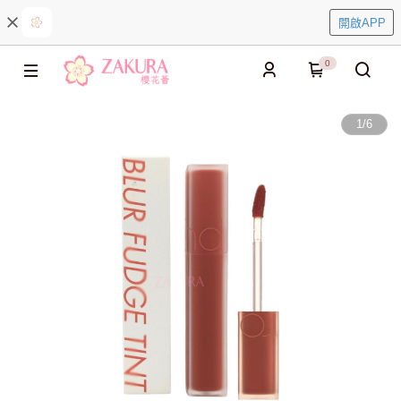
開啟APP
0
1
/
6