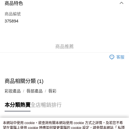
商品特色
信用卡
商品編號
Apple Pay
375894
AlipayHK
WeChat Pay
商品推薦
送貨方式
客服
JD京東物流，訂單確認發貨後2-4個工作天送達
運費表
滿 HK$250.00 或以上免運費
付款後門市自取，訂單確認後2-4個工作天到店，7天內取。逾期後
商品相關分類 (1)
訂單作廢，並不會安排重寄
彩妝產品
唇部產品
唇彩
免運費
本分類熱賣
全店暢銷排行
本網站中使用 cookie，欲查詢有關本網站使用 cookie 方式之詳情，及若您不希
熱門標籤
望在電腦上使用 cookie 時應如何變更電腦的 cookie 設定，請參閱本網站「
私隱