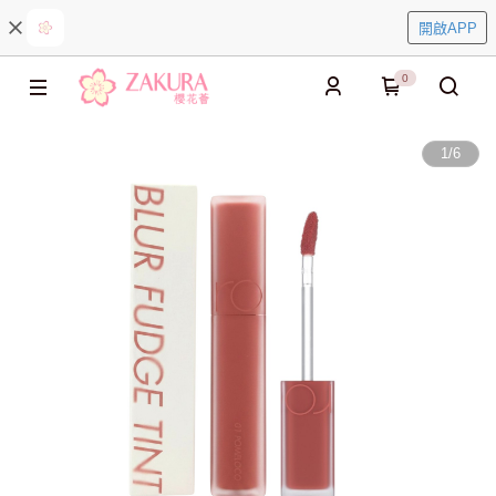
開啟APP
0
1
/
6