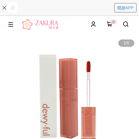
開啟APP
0
1
/
6