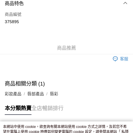
商品特色
信用卡
商品編號
Apple Pay
375895
AlipayHK
WeChat Pay
商品推薦
送貨方式
客服
JD京東物流，訂單確認發貨後2-4個工作天送達
運費表
滿 HK$250.00 或以上免運費
付款後門市自取，訂單確認後2-4個工作天到店，7天內取。逾期後
商品相關分類 (1)
訂單作廢，並不會安排重寄
彩妝產品
唇部產品
唇彩
免運費
本分類熱賣
全店暢銷排行
本網站中使用 cookie，欲查詢有關本網站使用 cookie 方式之詳情，及若您不希
熱門標籤
望在電腦上使用 cookie 時應如何變更電腦的 cookie 設定，請參閱本網站「
私隱