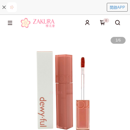
開啟APP
0
1
/
6