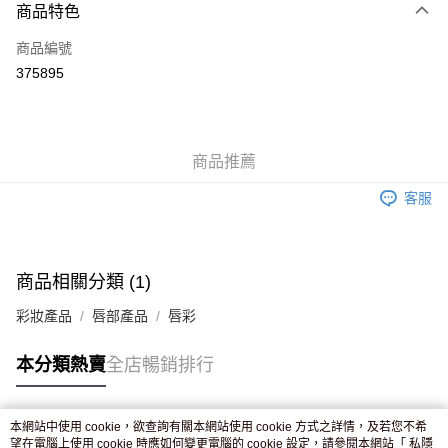
商品特色
信用卡
商品編號
Apple Pay
375895
AlipayHK
WeChat Pay
商品推薦
送貨方式
客服
JD京東物流，訂單確認發貨後2-4個工作天送達
運費表
滿 HK$250.00 或以上免運費
付款後門市自取，訂單確認後2-4個工作天到店，7天內取。逾期後
商品相關分類 (1)
訂單作廢，並不會安排重寄
彩妝產品
唇部產品
唇彩
免運費
本分類熱賣
全店暢銷排行
本網站中使用 cookie，欲查詢有關本網站使用 cookie 方式之詳情，及若您不希
熱門標籤
望在電腦上使用 cookie 時應如何變更電腦的 cookie 設定，請參閱本網站「
私隱