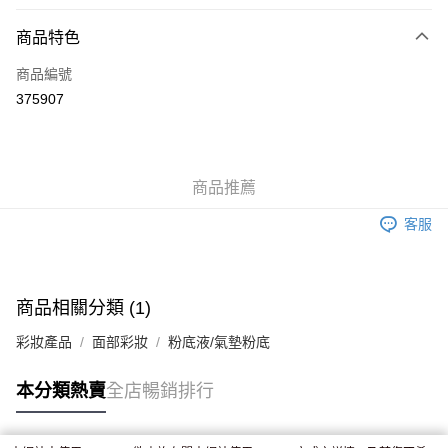
付款方式
商品特色
信用卡
商品編號
Apple Pay
375907
AlipayHK
WeChat Pay
商品推薦
送貨方式
客服
JD京東物流，訂單確認發貨後2-4個工作天送達
運費表
滿 HK$250.00 或以上免運費
付款後門市自取，訂單確認後2-4個工作天到店，7天內取。逾期後
商品相關分類 (1)
訂單作廢，並不會安排重寄
彩妝產品
面部彩妝
粉底液/氣墊粉底
免運費
本分類熱賣
全店暢銷排行