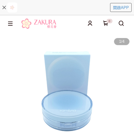
開啟APP
0
1
/
4