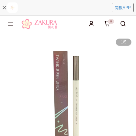
開啟APP
0
1
/
5