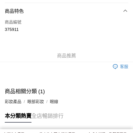
付款方式
商品特色
信用卡
商品編號
Apple Pay
375911
AlipayHK
WeChat Pay
商品推薦
送貨方式
客服
JD京東物流，訂單確認發貨後2-4個工作天送達
運費表
滿 HK$250.00 或以上免運費
付款後門市自取，訂單確認後2-4個工作天到店，7天內取。逾期後
商品相關分類 (1)
訂單作廢，並不會安排重寄
彩妝產品
眼部彩妝
眼線
免運費
本分類熱賣
全店暢銷排行