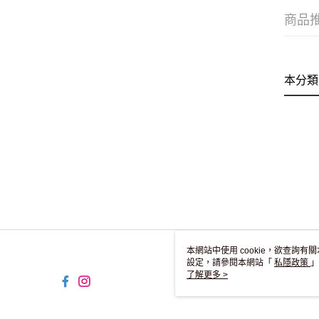
商品
本分類
本網站中使用 cookie，欲查詢有關
設定，請參閱本網站「
私隱政策
」
用 cookie。
了解更多 >