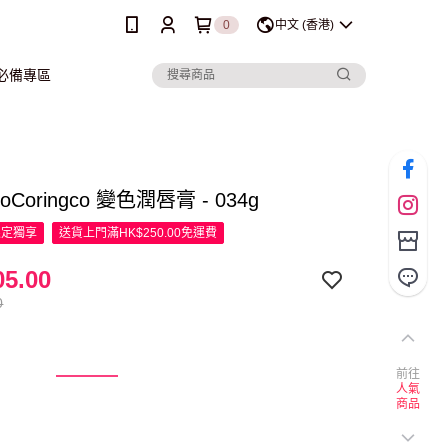
0
中文 (香港)
行必備專區
gcoCoringco 變色潤唇膏 - 034g
限定
獨享
送貨上門滿HK$250.00免運費
5.00
0
前往
人氣
商品