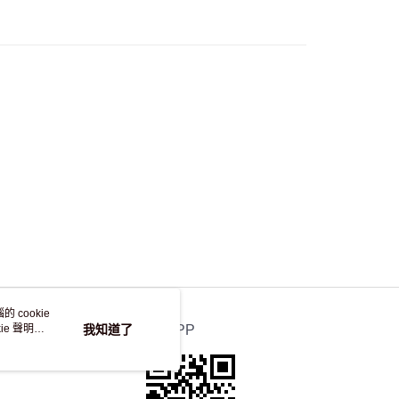
50.00 或以上免運費
自取，訂單確認後2-4個工作天到店，7天內取。逾期後
，並不會安排重寄
 cookie
e 聲明使
我知道了
官方APP