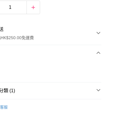
送
K$250.00免運費
類 (1)
ay
唇部產品
唇膏
客服
流，訂單確認發貨後2-4個工作天送達
運費表