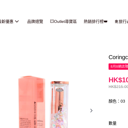
最新優惠
品牌總覽
💥Outlet尋寶區
熱銷排行榜👑
🛅旅
Corin
8月8網店
HK$10
HK$215.0
顏色：03
數量