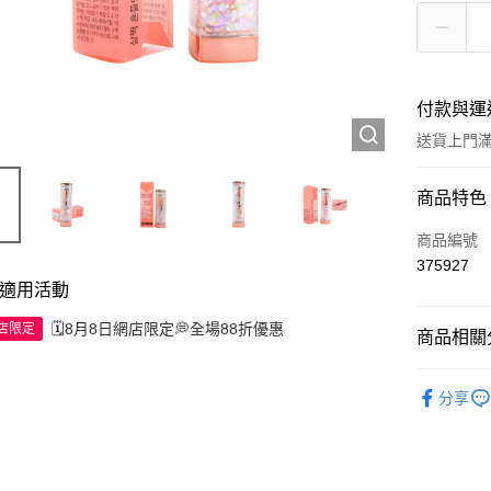
付款與運
送貨上門滿H
付款方式
商品特色
信用卡
商品編號
375927
Apple Pay
適用活動
AlipayHK
🗓️8月8日網店限定💭全場88折優惠
網店限定
商品相關分
WeChat P
彩妝產品
分享
送貨方式
JD京東物