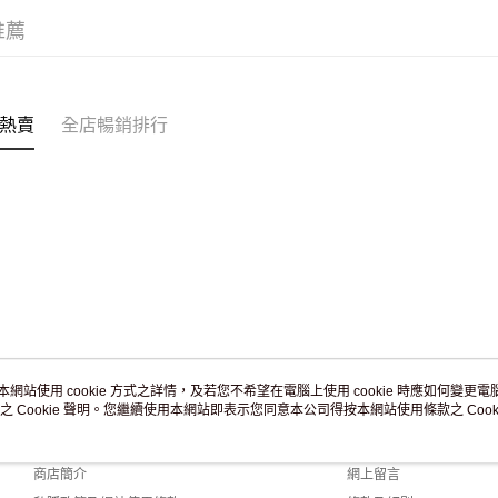
滿 HK$2
推薦
付款後門市
訂單作廢
免運費
熱賣
全店暢銷排行
本網站使用 cookie 方式之詳情，及若您不希望在電腦上使用 cookie 時應如何變更電腦的
之 Cookie 聲明。您繼續使用本網站即表示您同意本公司得按本網站使用條款之 Cooki
關於我們
客戶服務
品牌故事
購物說明
商店簡介
網上留言