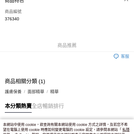
商品特色
信用卡
商品編號
Apple Pay
376340
AlipayHK
WeChat Pay
商品推薦
送貨方式
客服
JD京東物流，訂單確認發貨後2-4個工作天送達
運費表
滿 HK$250.00 或以上免運費
付款後門市自取，訂單確認後2-4個工作天到店，7天內取。逾期後
商品相關分類 (1)
訂單作廢，並不會安排重寄
護膚保養
面部精華
精華
免運費
本分類熱賣
全店暢銷排行
本網站中使用 cookie，欲查詢有關本網站使用 cookie 方式之詳情，及若您不希
熱門標籤
望在電腦上使用 cookie 時應如何變更電腦的 cookie 設定，請參閱本網站「
私隱