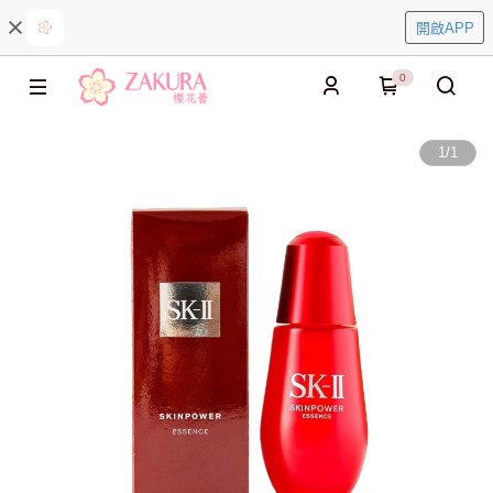
開啟APP
0
1
/
1