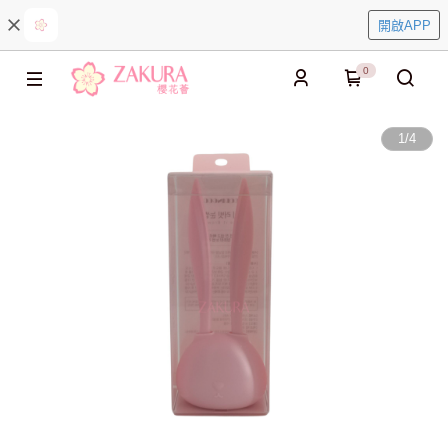
開啟APP
0
1
/
4