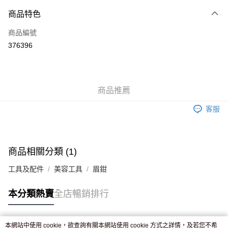
付款方式
商品特色
信用卡
商品編號
Apple Pay
376396
AlipayHK
WeChat Pay
商品推薦
送貨方式
客服
JD京東物流，訂單確認發貨後2-4個工作天送達
運費表
滿 HK$250.00 或以上免運費
付款後門市自取，訂單確認後2-4個工作天到店，7天內取。逾期後
商品相關分類 (1)
訂單作廢，並不會安排重寄
工具及配件
美容工具
眉鉗
免運費
本分類熱賣
全店暢銷排行
本網站中使用 cookie，欲查詢有關本網站使用 cookie 方式之詳情，及若您不希