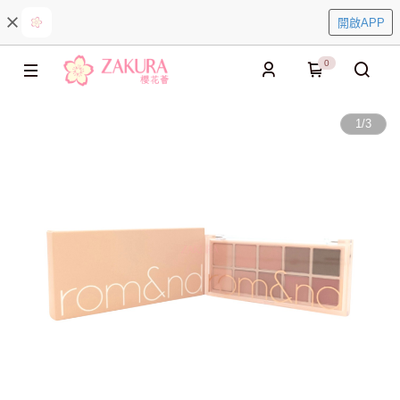
開啟APP
0
1
/
3