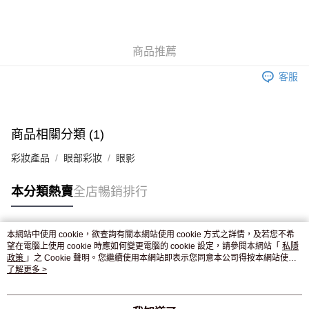
AlipayHK
WeChat Pay
商品推薦
送貨方式
客服
JD京東物流，訂單確認發貨後2-4個工作天送達
運費表
滿 HK$250.00 或以上免運費
付款後門市自取，訂單確認後2-4個工作天到店，7天內取。逾期後
商品相關分類 (1)
訂單作廢，並不會安排重寄
彩妝產品
眼部彩妝
眼影
免運費
本分類熱賣
全店暢銷排行
本網站中使用 cookie，欲查詢有關本網站使用 cookie 方式之詳情，及若您不希
熱門標籤
望在電腦上使用 cookie 時應如何變更電腦的 cookie 設定，請參閱本網站「
私隱
政策
」之 Cookie 聲明。您繼續使用本網站即表示您同意本公司得按本網站使用
條款之 Cookie 聲明使用 cookie。
了解更多 >
熱銷排行
最新商品
人氣推薦