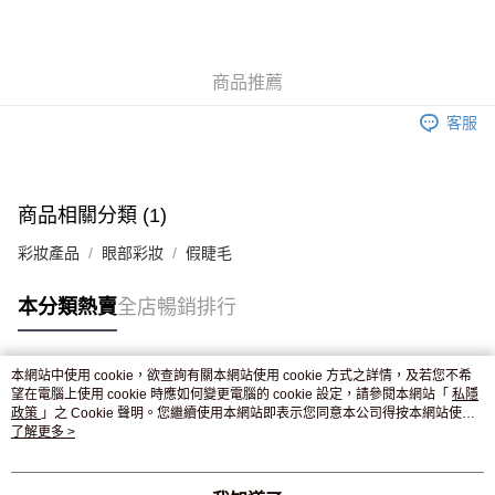
AlipayHK
WeChat Pay
商品推薦
送貨方式
客服
JD京東物流，訂單確認發貨後2-4個工作天送達
運費表
滿 HK$250.00 或以上免運費
付款後門市自取，訂單確認後2-4個工作天到店，7天內取。逾期後
商品相關分類 (1)
訂單作廢，並不會安排重寄
彩妝產品
眼部彩妝
假睫毛
免運費
本分類熱賣
全店暢銷排行
本網站中使用 cookie，欲查詢有關本網站使用 cookie 方式之詳情，及若您不希
熱門標籤
望在電腦上使用 cookie 時應如何變更電腦的 cookie 設定，請參閱本網站「
私隱
政策
」之 Cookie 聲明。您繼續使用本網站即表示您同意本公司得按本網站使用
條款之 Cookie 聲明使用 cookie。
了解更多 >
熱銷排行
最新商品
人氣推薦