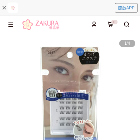
開啟APP
0
1
/
4