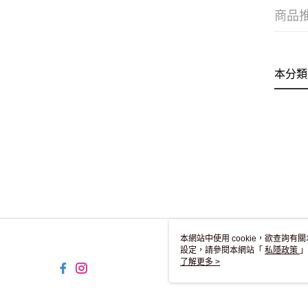
商品
本分類
本網站中使用 cookie，欲查詢有關
設定，請參閱本網站「
私隱政策
」
用 cookie。
了解更多 >