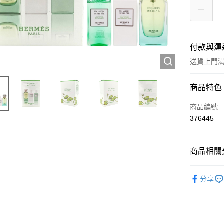
付款與運
送貨上門滿H
付款方式
商品特色
信用卡
商品編號
376445
Apple Pay
AlipayHK
商品相關分
WeChat P
香水產品
分享
送貨方式
JD京東物