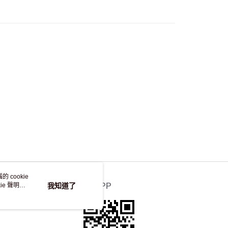
50.00 或以上免運費
自取，訂單確認後2-4個工作天到店，7天內取。逾期後
，並不會安排重寄
 cookie
e 聲明使
我知道了
官方APP