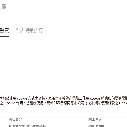
滿 HK$2
推薦
付款後門市
訂單作廢
免運費
熱賣
全店暢銷排行
本網站使用 cookie 方式之詳情，及若您不希望在電腦上使用 cookie 時應如何變更電腦的
之 Cookie 聲明。您繼續使用本網站即表示您同意本公司得按本網站使用條款之 Cooki
關於我們
客戶服務
品牌故事
購物說明
商店簡介
網上留言