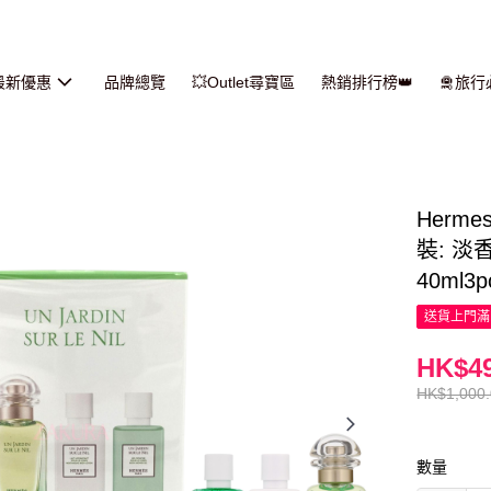
最新優惠
品牌總覽
💥Outlet尋寶區
熱銷排行榜👑
🛅旅
Herme
裝: 淡
40ml3p
送貨上門滿H
HK$49
HK$1,000
數量