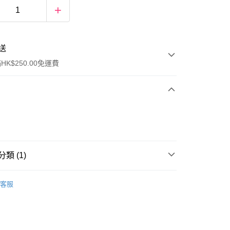
送
K$250.00免運費
類 (1)
ay
禮盒套裝
香水套裝
客服
流，訂單確認發貨後2-4個工作天送達
運費表