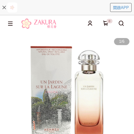
開啟APP
0
1
/
6