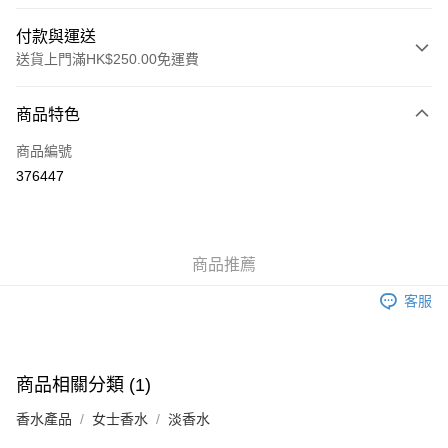
付款與運送
送貨上門滿HK$250.00免運費
付款方式
商品特色
信用卡
商品編號
Apple Pay
376447
AlipayHK
WeChat Pay
商品推薦
送貨方式
客服
JD京東物流，訂單確認發貨後2-4個工作天送達
運費表
滿 HK$250.00 或以上免運費
付款後門市自取，訂單確認後2-4個工作天到店，7天內取。逾期後
商品相關分類 (1)
訂單作廢，並不會安排重寄
香水產品
女士香水
淡香水
免運費