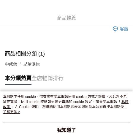
WeChat Pay
商品推薦
送貨方式
客服
JD京東物流，訂單確認發貨後2-4個工作天送達
運費表
滿 HK$250.00 或以上免運費
付款後門市自取，訂單確認後2-4個工作天到店，7天內取。逾期後
商品相關分類 (1)
訂單作廢，並不會安排重寄
中成藥
兒童健康
免運費
本分類熱賣
全店暢銷排行
本網站中使用 cookie，欲查詢有關本網站使用 cookie 方式之詳情，及若您不希
熱門標籤
望在電腦上使用 cookie 時應如何變更電腦的 cookie 設定，請參閱本網站「
私隱
政策
」之 Cookie 聲明。您繼續使用本網站即表示您同意本公司得按本網站使用
條款之 Cookie 聲明使用 cookie。
了解更多 >
熱銷排行
最新商品
人氣推薦
我知道了