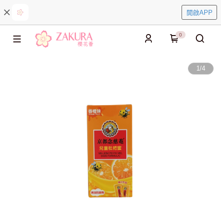
開啟APP
0
1
/
4