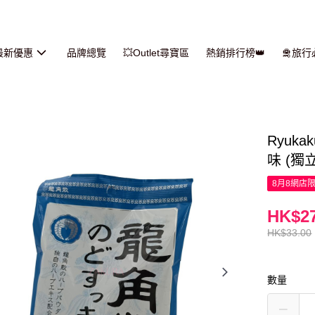
最新優惠
品牌總覽
💥Outlet尋寶區
熱銷排行榜👑
🛅旅
Ryuk
味 (獨
8月8網店
HK$27
HK$33.00
數量