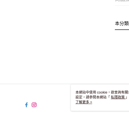
本分類
本網站中使用 cookie，欲查詢有關
設定，請參閱本網站「
私隱政策
」
用 cookie。
了解更多 >