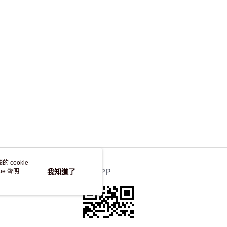
自取，訂單確認後2-4個工作天到店，7天內取。逾期後
，並不會安排重寄
 cookie
e 聲明使
我知道了
官方APP