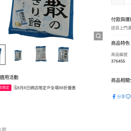
付款與運
送貨上門滿H
付款方式
商品特色
信用卡
商品編號
376455
Apple Pay
AlipayHK
適用活動
商品相關分
WeChat P
🗓️8月8日網店限定💭全場88折優惠
網店限定
中成藥
分享
送貨方式
JD京東物
滿 HK$2
推薦