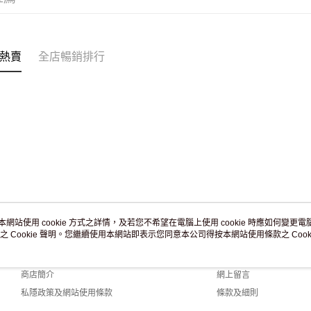
付款後門市
訂單作廢
免運費
熱賣
全店暢銷排行
本網站使用 cookie 方式之詳情，及若您不希望在電腦上使用 cookie 時應如何變更電腦的
之 Cookie 聲明。您繼續使用本網站即表示您同意本公司得按本網站使用條款之 Cooki
關於我們
客戶服務
品牌故事
購物說明
商店簡介
網上留言
私隱政策及網站使用條款
條款及細則