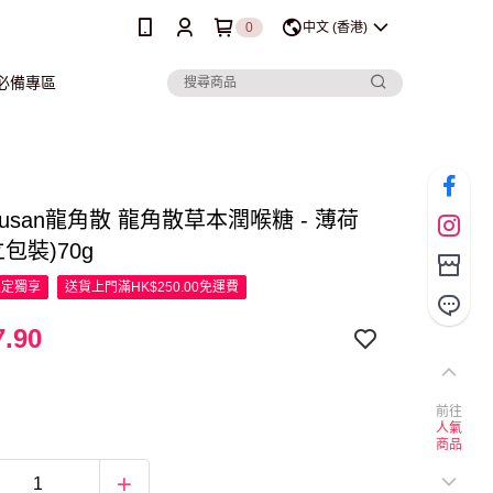
0
中文 (香港)
行必備專區
akusan龍角散 龍角散草本潤喉糖 - 薄荷
立包裝)70g
限定
獨享
送貨上門滿HK$250.00免運費
.90
前往
人氣
商品