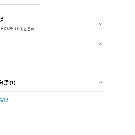
送
K$250.00免運費
類 (1)
ay
潤喉
客服
流，訂單確認發貨後2-4個工作天送達
運費表
50.00 或以上免運費