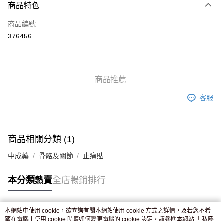
商品特色
信用卡
商品編號
Apple Pay
376456
AlipayHK
WeChat Pay
商品推薦
送貨方式
客服
JD京東物流，訂單確認發貨後2-4個工作天送達
運費表
滿 HK$250.00 或以上免運費
付款後門市自取，訂單確認後2-4個工作天到店，7天內取。逾期後
商品相關分類 (1)
訂單作廢，並不會安排重寄
中成藥
骨骼及關節
止痛貼
免運費
本分類熱賣
全店暢銷排行
本網站中使用 cookie，欲查詢有關本網站使用 cookie 方式之詳情，及若您不希
熱門標籤
望在電腦上使用 cookie 時應如何變更電腦的 cookie 設定，請參閱本網站「
私隱