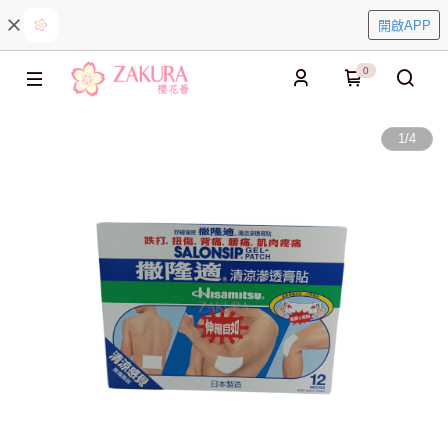
開啟APP
0
1
/
4