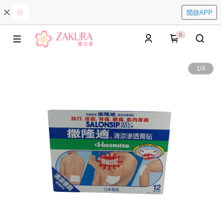
開啟APP
0
1
/
4