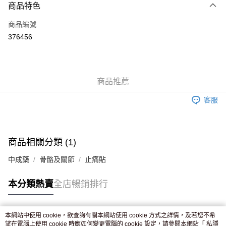
商品特色
信用卡
商品編號
Apple Pay
376456
AlipayHK
WeChat Pay
商品推薦
送貨方式
客服
JD京東物流，訂單確認發貨後2-4個工作天送達
運費表
滿 HK$250.00 或以上免運費
付款後門市自取，訂單確認後2-4個工作天到店，7天內取。逾期後
商品相關分類 (1)
訂單作廢，並不會安排重寄
中成藥
骨骼及關節
止痛貼
免運費
本分類熱賣
全店暢銷排行
本網站中使用 cookie，欲查詢有關本網站使用 cookie 方式之詳情，及若您不希
熱門標籤
望在電腦上使用 cookie 時應如何變更電腦的 cookie 設定，請參閱本網站「
私隱