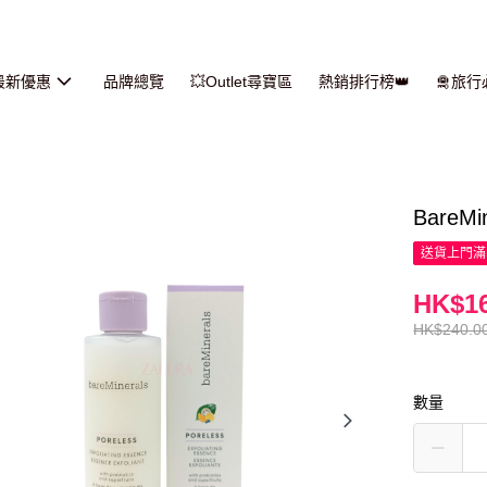
最新優惠
品牌總覽
💥Outlet尋寶區
熱銷排行榜👑
🛅旅
BareM
送貨上門滿H
HK$16
HK$240.0
數量