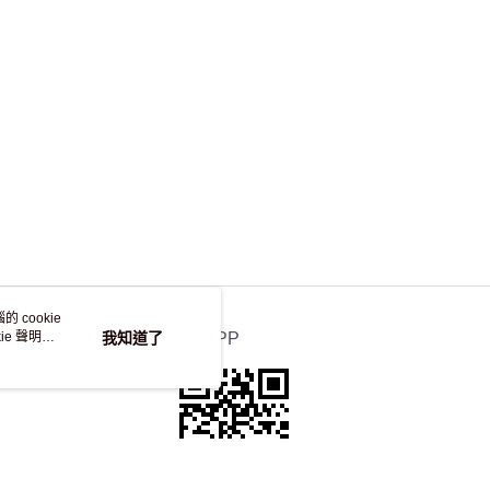
，並不會安排重寄
 cookie
e 聲明使
我知道了
官方APP