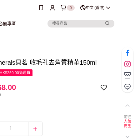
0
中文 (香港)
行必備專區
inerals貝茗 收毛孔去角質精華150ml
K$250.00免運費
8.00
0
前往
人氣
商品