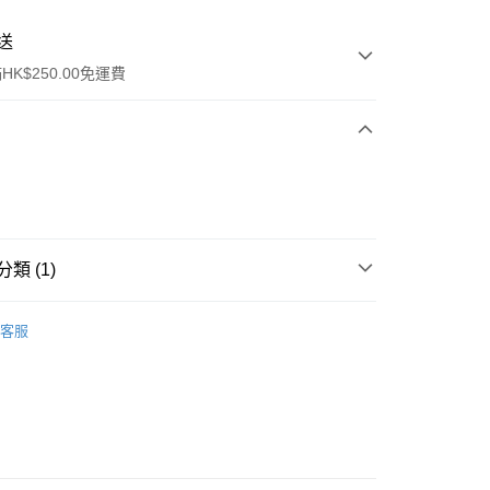
送
K$250.00免運費
類 (1)
ay
面部精華
精華
客服
流，訂單確認發貨後2-4個工作天送達
運費表
50.00 或以上免運費
自取，訂單確認後2-4個工作天到店，7天內取。逾期後