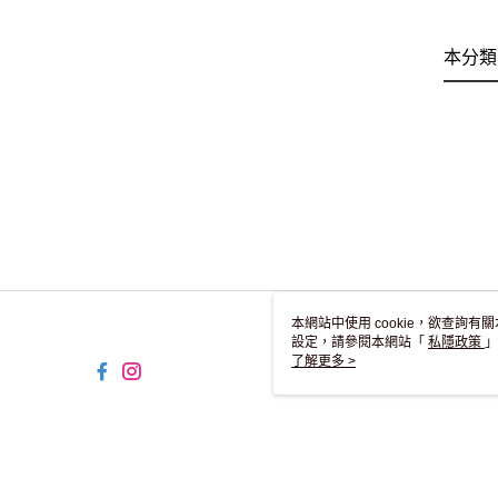
本分類
本網站中使用 cookie，欲查詢有關
設定，請參閱本網站「
私隱政策
」
用 cookie。
了解更多 >