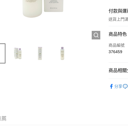
付款與運
送貨上門滿H
付款方式
商品特色
信用卡
商品編號
376459
Apple Pay
AlipayHK
商品相關分
WeChat P
護膚保養
分享
送貨方式
JD京東物
滿 HK$2
推薦
付款後門市