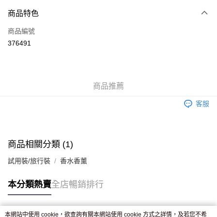
付款方式
商品特色
信用卡
商品編號
Apple Pay
376491
AlipayHK
WeChat Pay
商品推薦
送貨方式
客服
JD京東物流，訂單確認發貨後2-4個工作天送達
運費表
滿 HK$250.00 或以上免運費
付款後門市自取，訂單確認後2-4個工作天到店，7天內取。逾期後
商品相關分類 (1)
訂單作廢，並不會安排重寄
試用裝/旅行裝
香水香薰
免運費
本分類熱賣
全店暢銷排行
本網站中使用 cookie，欲查詢有關本網站使用 cookie 方式之詳情，及若您不希