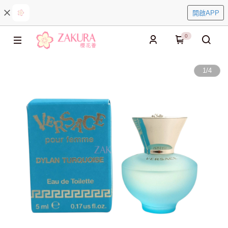
開啟APP
0
1
/
4