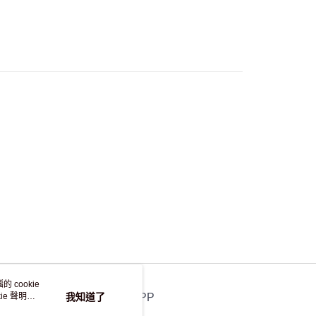
，並不會安排重寄
 cookie
e 聲明使
我知道了
官方APP