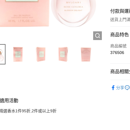
付款與運
送貨上門滿H
付款方式
商品特色
信用卡
商品編號
376506
Apple Pay
AlipayHK
商品相關分
WeChat P
香水產品
分享
送貨方式
適用活動
JD京東物
精選香水1件95折,2件或以上9折
滿 HK$2
付款後門市