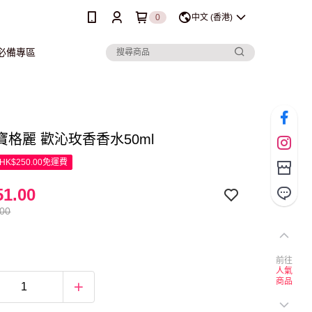
0
中文 (香港)
行必備專區
ari寶格麗 歡沁玫香香水50ml
K$250.00免運費
1.00
.00
前往
人氣
商品