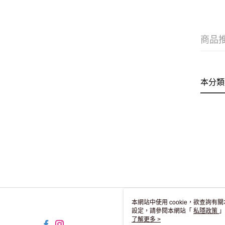
商品
本分類
本網站中使用 cookie，欲查詢有關
設定，請參閱本網站「
私隱政策
」
用 cookie。
了解更多 >