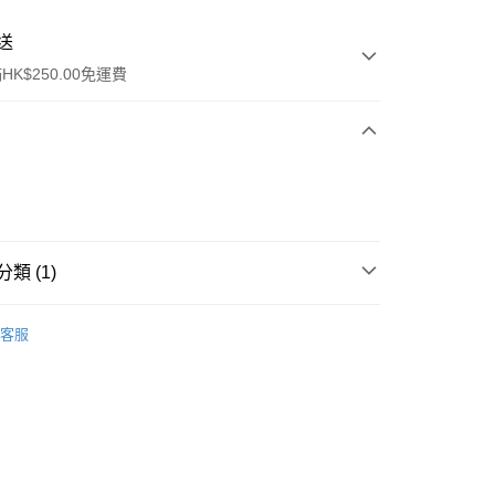
送
K$250.00免運費
類 (1)
ay
女士香水
古龍水
客服
流，訂單確認發貨後2-4個工作天送達
運費表
50.00 或以上免運費
自取，訂單確認後2-4個工作天到店，7天內取。逾期後