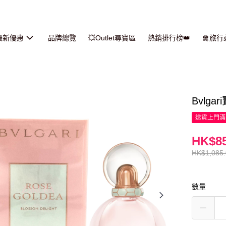
最新優惠
品牌總覽
💥Outlet尋寶區
熱銷排行榜👑
🛅旅
Bvlg
送貨上門滿H
HK$85
HK$1,085
數量