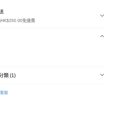
送
K$250.00免運費
類 (1)
ay
面膜
片裝面膜
客服
流，訂單確認發貨後2-4個工作天送達
運費表
50.00 或以上免運費
自取，訂單確認後2-4個工作天到店，7天內取。逾期後