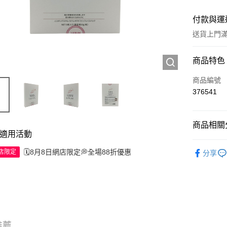
付款與運
送貨上門滿H
付款方式
商品特色
信用卡
商品編號
376541
Apple Pay
AlipayHK
商品相關分
適用活動
WeChat P
護膚保養
🗓️8月8日網店限定💭全場88折優惠
網店限定
分享
送貨方式
JD京東物
滿 HK$2
付款後門市
推薦