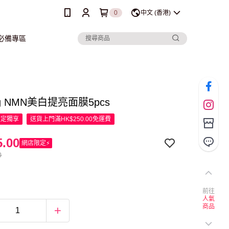
0
中文 (香港)
行必備專區
ing NMN美白提亮面膜5pcs
限定
獨享
送貨上門滿HK$250.00免運費
.00
網店限定⚡
0
前往
人氣
商品