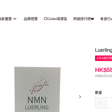
最新優惠
品牌總覽
💥Outlet尋寶區
熱銷排行榜👑
🛅旅
Luerl
8月8網店
HK$55
HK$120.0
數量