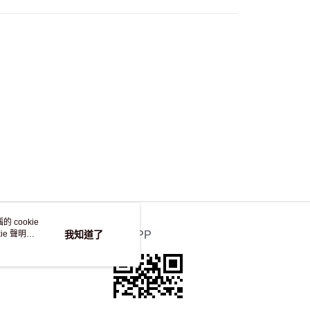
，並不會安排重寄
 cookie
e 聲明使
我知道了
官方APP