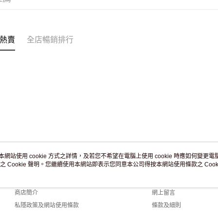
訂單作廢
免運費
熱賣
全店暢銷排行
本網站使用 cookie 方式之詳情，及若您不希望在電腦上使用 cookie 時應如何變更電腦的
之 Cookie 聲明。您繼續使用本網站即表示您同意本公司得按本網站使用條款之 Cooki
關於我們
客戶服務
品牌故事
購物說明
商店簡介
網上留言
私隱政策及網站使用條款
條款及細則