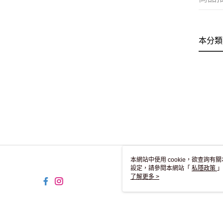
本分類
本網站中使用 cookie，欲查詢有關
設定，請參閱本網站「
私隱政策
」
用 cookie。
了解更多 >