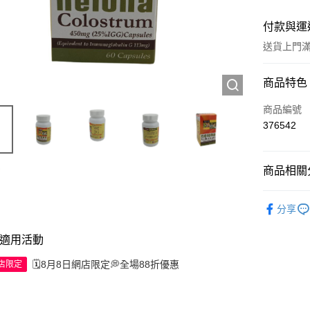
付款與運
送貨上門滿H
付款方式
商品特色
信用卡
商品編號
376542
Apple Pay
AlipayHK
商品相關分
WeChat P
西藥製品/
分享
送貨方式
適用活動
JD京東物
🗓️8月8日網店限定💭全場88折優惠
網店限定
滿 HK$2
付款後門市