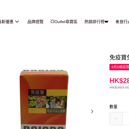
最新優惠
品牌總覽
💥Outlet尋寶區
熱銷排行榜👑
🛅旅
免疫寶免
8月8網店
HK$28
HK$360.0
數量