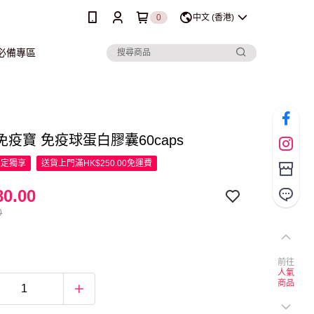
0
中文 (香港)
行必備專區
疫寶 免疫球蛋白膠囊60caps
限定
獨享
送貨上門滿HK$250.00免運費
0.00
0
前往
人氣
商品