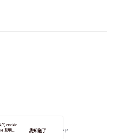
，並不會安排重寄
 cookie
e 聲明使
我知道了
官方APP