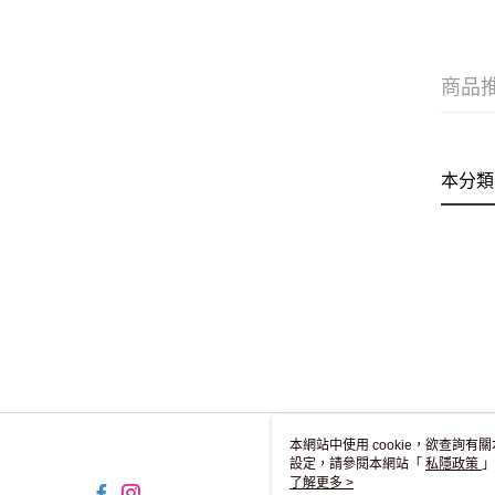
商品
本分類
本網站中使用 cookie，欲查詢有關
設定，請參閱本網站「
私隱政策
」
用 cookie。
了解更多 >