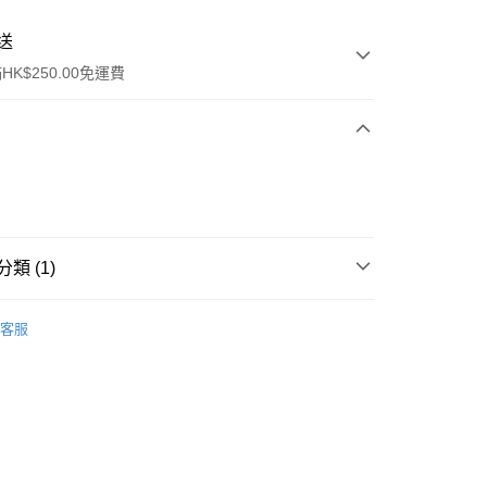
送
K$250.00免運費
類 (1)
ay
保健品
維他命及礦物質
複合維他命
客服
流，訂單確認發貨後2-4個工作天送達
運費表
50.00 或以上免運費
自取，訂單確認後2-4個工作天到店，7天內取。逾期後