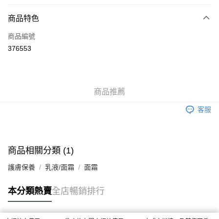
付款方式
商品特色
信用卡
商品編號
Apple Pay
376553
AlipayHK
WeChat Pay
商品推薦
送貨方式
客服
JD京東物流，訂單確認發貨後2-4個工作天送達
運費表
滿 HK$250.00 或以上免運費
付款後門市自取，訂單確認後2-4個工作天到店，7天內取。逾期後
商品相關分類 (1)
訂單作廢，並不會安排重寄
護膚保養
乳液/面霜
面霜
免運費
本分類熱賣
全店暢銷排行