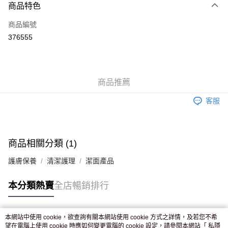
商品特色
信用卡
商品編號
Apple Pay
376555
AlipayHK
WeChat Pay
商品推薦
送貨方式
客服
JD京東物流，訂單確認發貨後2-4個工作天送達
運費表
滿 HK$250.00 或以上免運費
付款後門市自取，訂單確認後2-4個工作天到店，7天內取。逾期後
商品相關分類 (1)
訂單作廢，並不會安排重寄
護膚保養
清潔護理
潔面產品
免運費
本分類熱賣
全店暢銷排行
本網站中使用 cookie，欲查詢有關本網站使用 cookie 方式之詳情，及若您不希
熱門標籤
望在電腦上使用 cookie 時應如何變更電腦的 cookie 設定，請參閱本網站「
私隱