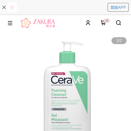
開啟APP
0
1
/
2