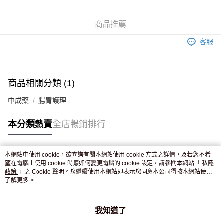
WeChat Pay
商品推薦
送貨方式
客服
JD京東物流，訂單確認發貨後2-4個工作天送達
運費表
滿 HK$250.00 或以上免運費
付款後門市自取，訂單確認後2-4個工作天到店，7天內取。逾期後
商品相關分類 (1)
訂單作廢，並不會安排重寄
中成藥
腸胃護理
免運費
本分類熱賣
全店暢銷排行
本網站中使用 cookie，欲查詢有關本網站使用 cookie 方式之詳情，及若您不希
熱門標籤
望在電腦上使用 cookie 時應如何變更電腦的 cookie 設定，請參閱本網站「
私隱
政策
」之 Cookie 聲明。您繼續使用本網站即表示您同意本公司得按本網站使用
條款之 Cookie 聲明使用 cookie。
了解更多 >
熱銷排行
最新商品
人氣推薦
我知道了