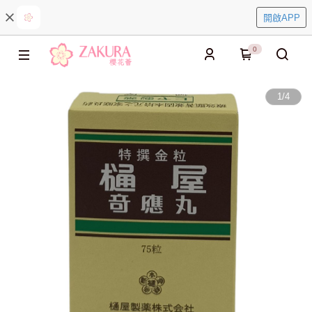
開啟APP
0
1
/
4