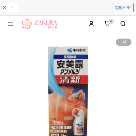
開啟APP
0
1
/
4