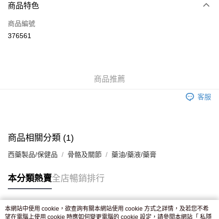
商品特色
信用卡
商品編號
Apple Pay
376561
AlipayHK
WeChat Pay
商品推薦
送貨方式
客服
JD京東物流，訂單確認發貨後2-4個工作天送達
運費表
滿 HK$250.00 或以上免運費
付款後門市自取，訂單確認後2-4個工作天到店，7天內取。逾期後
商品相關分類 (1)
訂單作廢，並不會安排重寄
西藥製品/保健品
骨骼及關節
藥油/藥液/藥膏
免運費
本分類熱賣
全店暢銷排行
本網站中使用 cookie，欲查詢有關本網站使用 cookie 方式之詳情，及若您不希
熱門標籤
望在電腦上使用 cookie 時應如何變更電腦的 cookie 設定，請參閱本網站「
私隱