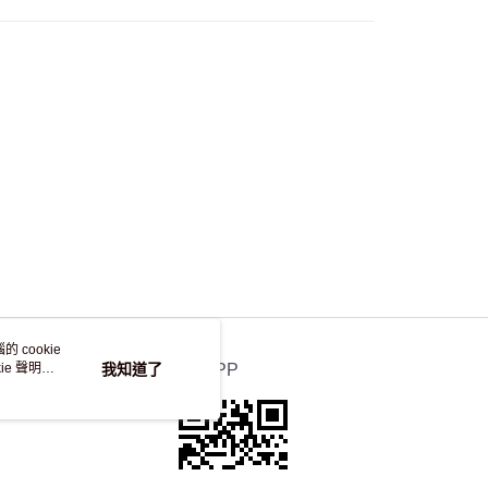
自取，訂單確認後2-4個工作天到店，7天內取。逾期後
，並不會安排重寄
 cookie
e 聲明使
我知道了
官方APP