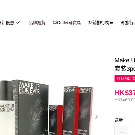
最新優惠
品牌總覽
💥Outlet尋寶區
熱銷排行榜👑
🛅旅
Make
套裝3p
8月8網店
HK$37
HK$460.0
數量