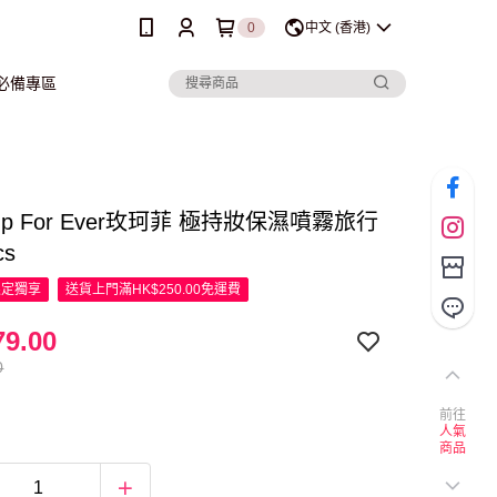
0
中文 (香港)
行必備專區
 Up For Ever玫珂菲 極持妝保濕噴霧旅行
cs
限定
獨享
送貨上門滿HK$250.00免運費
9.00
0
前往
人氣
商品