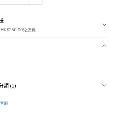
送
K$250.00免運費
類 (1)
ay
行裝
護膚保養
客服
流，訂單確認發貨後2-4個工作天送達
運費表
50.00 或以上免運費