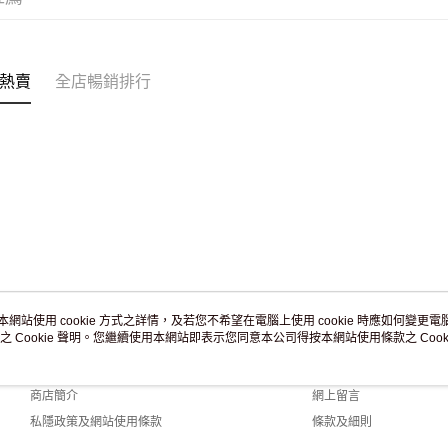
付款後門市
訂單作廢
免運費
熱賣
全店暢銷排行
本網站使用 cookie 方式之詳情，及若您不希望在電腦上使用 cookie 時應如何變更電腦的
之 Cookie 聲明。您繼續使用本網站即表示您同意本公司得按本網站使用條款之 Cooki
關於我們
客戶服務
品牌故事
購物說明
商店簡介
網上留言
私隱政策及網站使用條款
條款及細則