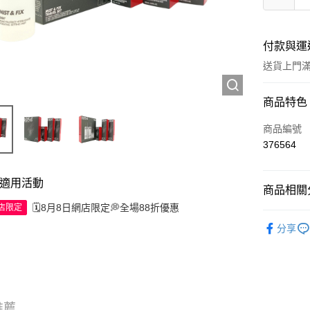
付款與運
送貨上門滿H
付款方式
商品特色
信用卡
商品編號
376564
Apple Pay
AlipayHK
適用活動
商品相關分
WeChat P
🗓️8月8日網店限定💭全場88折優惠
網店限定
試用裝/旅
分享
送貨方式
JD京東物
滿 HK$2
推薦