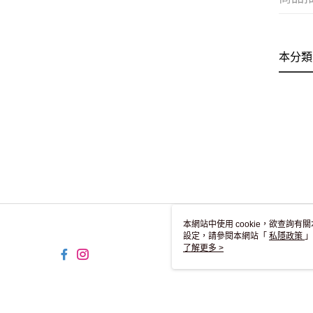
本分類
本網站中使用 cookie，欲查詢有關
設定，請參閱本網站「
私隱政策
」
用 cookie。
了解更多 >