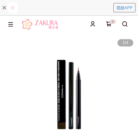
開啟APP
0
1
/
4