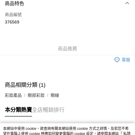
商品特色
信用卡
商品編號
Apple Pay
376569
AlipayHK
WeChat Pay
商品推薦
送貨方式
客服
JD京東物流，訂單確認發貨後2-4個工作天送達
運費表
滿 HK$250.00 或以上免運費
付款後門市自取，訂單確認後2-4個工作天到店，7天內取。逾期後
商品相關分類 (1)
訂單作廢，並不會安排重寄
彩妝產品
眼部彩妝
眼線
免運費
本分類熱賣
全店暢銷排行
本網站中使用 cookie，欲查詢有關本網站使用 cookie 方式之詳情，及若您不希
熱門標籤
望在電腦上使用 cookie 時應如何變更電腦的 cookie 設定，請參閱本網站「
私隱