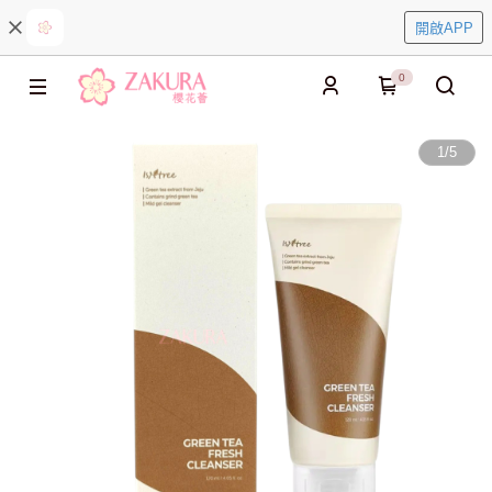
開啟APP
0
1
/
5