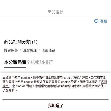
WeChat Pay
商品推薦
送貨方式
客服
JD京東物流，訂單確認發貨後2-4個工作天送達
運費表
滿 HK$250.00 或以上免運費
付款後門市自取，訂單確認後2-4個工作天到店，7天內取。逾期後
商品相關分類 (1)
訂單作廢，並不會安排重寄
護膚保養
清潔護理
潔面產品
免運費
本分類熱賣
全店暢銷排行
本網站中使用 cookie，欲查詢有關本網站使用 cookie 方式之詳情，及若您不希
熱門標籤
望在電腦上使用 cookie 時應如何變更電腦的 cookie 設定，請參閱本網站「
私隱
政策
」之 Cookie 聲明。您繼續使用本網站即表示您同意本公司得按本網站使用
條款之 Cookie 聲明使用 cookie。
了解更多 >
熱銷排行
最新商品
人氣推薦
我知道了