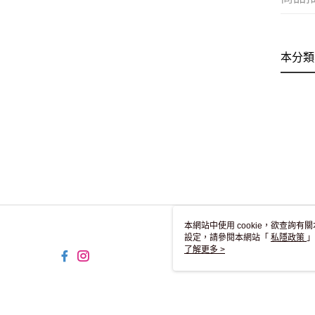
本分類
本網站中使用 cookie，欲查詢有關
設定，請參閱本網站「
私隱政策
」
用 cookie。
了解更多 >