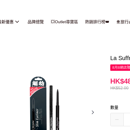
最新優惠
品牌總覽
💥Outlet尋寶區
熱銷排行榜👑
🛅旅
La Su
8月8網店
HK$48
HK$52.00
數量