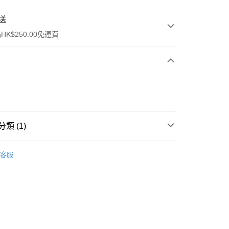
送
K$250.00免運費
類 (1)
ay
眼部彩妝
眼線
客服
流，訂單確認發貨後2-4個工作天送達
運費表
50.00 或以上免運費
自取，訂單確認後2-4個工作天到店，7天內取。逾期後