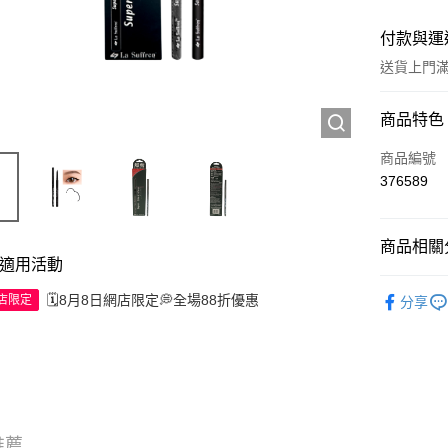
付款與運
送貨上門滿H
付款方式
商品特色
信用卡
商品編號
376589
Apple Pay
AlipayHK
商品相關分
適用活動
WeChat P
彩妝產品
🗓️8月8日網店限定💭全場88折優惠
網店限定
分享
送貨方式
JD京東物
滿 HK$2
付款後門市
推薦