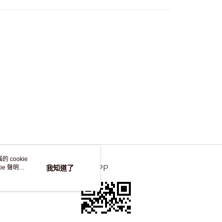
，並不會安排重寄
 cookie
e 聲明使
我知道了
官方APP