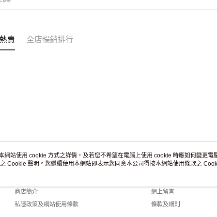
訂單作廢
免運費
熱賣
全店暢銷排行
本網站使用 cookie 方式之詳情，及若您不希望在電腦上使用 cookie 時應如何變更電腦的
之 Cookie 聲明。您繼續使用本網站即表示您同意本公司得按本網站使用條款之 Cooki
關於我們
客戶服務
品牌故事
購物說明
商店簡介
網上留言
私隱政策及網站使用條款
條款及細則