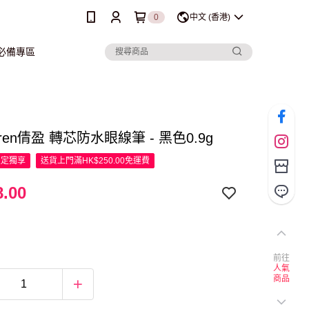
0
中文 (香港)
行必備專區
ffren倩盈 轉芯防水眼線筆 - 黑色0.9g
限定
獨享
送貨上門滿HK$250.00免運費
.00
前往
人氣
商品