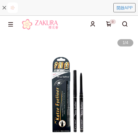
開啟APP
0
1
/
4