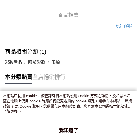
WeChat Pay
商品推薦
送貨方式
客服
JD京東物流，訂單確認發貨後2-4個工作天送達
運費表
滿 HK$250.00 或以上免運費
付款後門市自取，訂單確認後2-4個工作天到店，7天內取。逾期後
商品相關分類 (1)
訂單作廢，並不會安排重寄
彩妝產品
眼部彩妝
眼線
免運費
本分類熱賣
全店暢銷排行
本網站中使用 cookie，欲查詢有關本網站使用 cookie 方式之詳情，及若您不希
熱門標籤
望在電腦上使用 cookie 時應如何變更電腦的 cookie 設定，請參閱本網站「
私隱
政策
」之 Cookie 聲明。您繼續使用本網站即表示您同意本公司得按本網站使用
條款之 Cookie 聲明使用 cookie。
了解更多 >
熱銷排行
最新商品
人氣推薦
我知道了